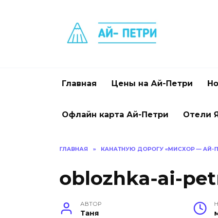
Перейти
к
содержанию
Главная
Цены на Ай-Петри
Но
Офлайн карта Ай-Петри
Отели 
ГЛАВНАЯ
»
КАНАТНУЮ ДОРОГУ «МИСХОР — АЙ-ПЕ
oblozhka-ai-petr
АВТОР
Н
Таня