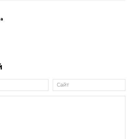
ра
й
Сайт