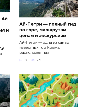
 Ай-
Ай-Петри — полный гид
по горе, маршрутам,
ия и
ценам и экскурсиям
Ай-Петри — одна из самых
известных гор Крыма,
Ай-
расположенная
ых
0
219