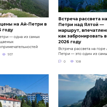
Встреча рассвета на
 цены на Ай-Петри в
Петри над Ялтой —
6 году
маршрут, впечатлен
как забронировать в
етри — одна из самых
2026 году
щаемых
опримечательностей
Встреча рассвета на горе 
Петри — это один из сам
957
0
108