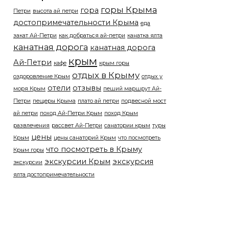
горы Крыма
гора
Петри
высота ай петри
достопримечательности Крыма
еда
закат Ай-Петри
как добраться ай-петри
канатка ялта
канатная дорога
канатная дорога
крым
Ай-Петри
кафе
крым горы
отдых в Крыму
оздоровление Крым
отдых у
отели
отзывы
моря Крым
пеший маршрут Ай-
Петри
пещеры Крыма
плато ай петри
подвесной мост
ай петри
поход Ай-Петри Крым
поход Крым
развлечения
рассвет Ай-Петри
санатории крым
туры
цены
Крым
цены санаторий Крым
что посмотреть
что посмотреть в Крыму
Крым горы
экскурсии Крым
экскурсия
экскурсии
ялта достопримечательности