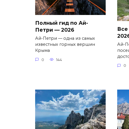
Полный гид по Ай-
Все
Петри — 2026
202
Ай-Петри — одна из самых
Ай-П
известных горных вершин
посе
Крыма
дост
0
144
0