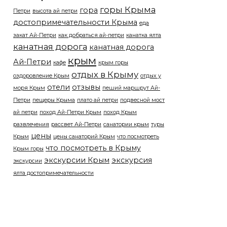
горы Крыма
гора
Петри
высота ай петри
достопримечательности Крыма
еда
закат Ай-Петри
как добраться ай-петри
канатка ялта
канатная дорога
канатная дорога
крым
Ай-Петри
кафе
крым горы
отдых в Крыму
оздоровление Крым
отдых у
отели
отзывы
моря Крым
пеший маршрут Ай-
Петри
пещеры Крыма
плато ай петри
подвесной мост
ай петри
поход Ай-Петри Крым
поход Крым
развлечения
рассвет Ай-Петри
санатории крым
туры
цены
Крым
цены санаторий Крым
что посмотреть
что посмотреть в Крыму
Крым горы
экскурсии Крым
экскурсия
экскурсии
ялта достопримечательности