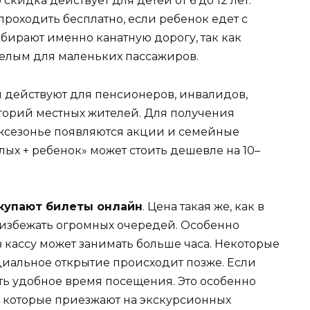
скидка действует для детей от 6 до 12 лет.
проходить бесплатно, если ребенок едет с
бирают именно канатную дорогу, так как
елым для маленьких пассажиров.
и действуют для пенсионеров, инвалидов,
горий местных жителей. Для получения
ежсезонье появляются акции и семейные
лых + ребенок» может стоить дешевле на 10–
купают билеты онлайн
. Цена такая же, как в
т избежать огромных очередей. Особенно
в кассу может занимать больше часа. Некоторые
ициальное открытие происходит позже. Если
ть удобное время посещения. Это особенно
, которые приезжают на экскурсионных