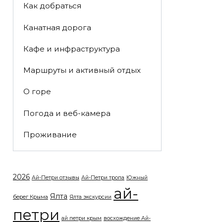
Как добраться
Канатная дорога
Кафе и инфраструктура
Маршруты и активный отдых
О горе
Погода и веб-камера
Проживание
2026
Ай-Петри отзывы
Ай-Петри тропа
Южный
ай-
Ялта
берег Крыма
Ялта экскурсии
петри
ай петри крым
восхождение Ай-