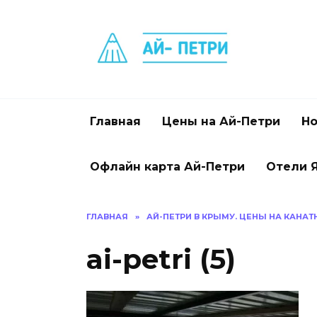
Перейти
к
содержанию
Главная
Цены на Ай-Петри
Но
Офлайн карта Ай-Петри
Отели 
ГЛАВНАЯ
»
АЙ-ПЕТРИ В КРЫМУ. ЦЕНЫ НА КАНА
ai-petri (5)