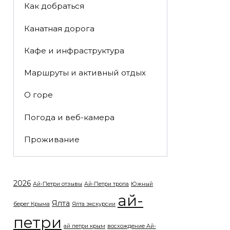
Как добраться
Канатная дорога
Кафе и инфраструктура
Маршруты и активный отдых
О горе
Погода и веб-камера
Проживание
2026
Ай-Петри отзывы
Ай-Петри тропа
Южный
ай-
Ялта
берег Крыма
Ялта экскурсии
петри
ай петри крым
восхождение Ай-