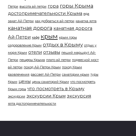
горы Крыма
гора
Петри
высота ай петри
достопримечательности Крыма
еда
закат Ай-Петри
как добраться ай-петри
канатка ялта
канатная дорога
канатная дорога
крым
Ай-Петри
кафе
крым горы
отдых в Крыму
оздоровление Крым
отдых у
отели
отзывы
моря Крым
пеший маршрут Ай-
Петри
пещеры Крыма
плато ай петри
подвесной мост
ай петри
поход Ай-Петри Крым
поход Крым
развлечения
рассвет Ай-Петри
санатории крым
туры
цены
Крым
цены санаторий Крым
что посмотреть
что посмотреть в Крыму
Крым горы
экскурсии Крым
экскурсия
экскурсии
ялта достопримечательности